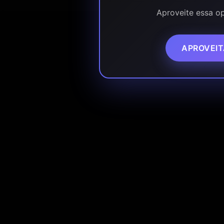
Aproveite essa op
APROVEIT