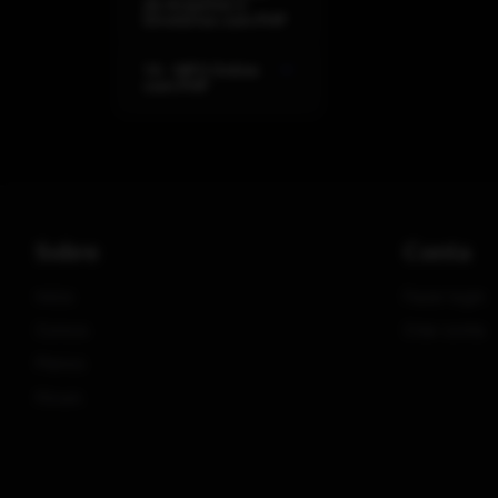
de Arquivos e
Diretórios com PHP
14 - MP3 Online
com PHP
Sobre
Conta
Início
Fazer login
Cursos
Criar conta
Planos
Fórum