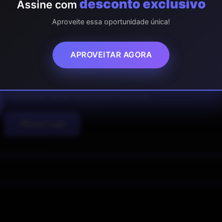
desconto exclusivo
Assine com
M ALGUMA DÚVIDA? NÃO DEIXE PASSAR!
Aproveite essa oportunidade única!
T
APROVEITAR AGORA
Acesso Restrito
Precisa estar logado para assistir essa aula!
Fazer Login