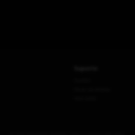
Suporte
Contato
Fórum de dúvidas
Abrir ticket
© 2026 Especializati Academy. Todos os direitos reservados.