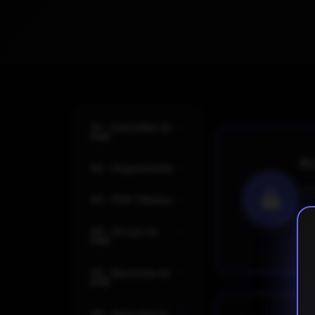
01 - Conceitos do
PHP
Ac
02 - Organizando
Pre
03 - PHP 7 Básico
04 - Arrays no
PHP
05 - Recursos do
PHP
06 - Operadores