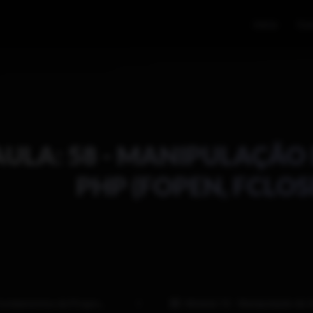
Início
Cur
AULA: 58 - MANIPULAÇÃO
PHP (FOPEN, FCLOS
amentos da Programação com PHP
Módulo 13 - Manipulação de Arquivos e Diretórios com P