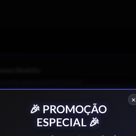
esso Restrito
cisa estar logado para assistir essa aula!
×
Fazer Login
🎉 PROMOÇÃO
ESPECIAL 🎉