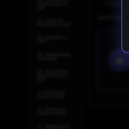
FICOU CO
Condicionais no
PHP
ABRIR TICKE
07 - Loops de
Repetição no PHP
08 - Funções no
PHP 7
09 - Manipulação
de Strings
10 - Operadores
Matematicos no
PHP
11 - Entrada de
Dados no PHP
12 - Sessions e
Cookies no PHP
13 - Manipulação