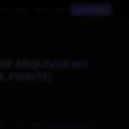
sos
Planos
Fórum
Entrar
Começar grátis
 DE ARQUIVOS NO
E, FWRITE)
HP
58 - Manipulação de arquivos no PHP (fopen, fclose, fwrite)